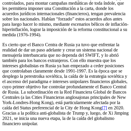
controlados, para montar campañas mediáticas de toda índole, que
les permitiera imponer una Constitución a la carta, donde los
acuerdos jurídicos internacionales (financieros), tengan prevalencia
sobre los nacionales. Habían “forzado” estos acuerdos años antes
para luego hacer lo mismo, mediante escenarios bélicos de inflación-
hiperinflación, lograr la imposición de la reforma constitucional a su
medida (1976-1994).
Es cierto que el Banco Centra de Rusia ya tuvo que enfrentar la
realidad de dar un paso adelante y crear un sistema nacional de
mensajería interbancaria que no dependa del SWIFT, y lo abrió
también para los bancos extranjeros. Con ello muestra que los
intereses globalistas en Rusia ya han empezado a ceder posiciones
que controlaban claramente desde 1991-1997. Es la época que se
desplego la perestroika soviética, la caída de la estrategia soviética y
el ascenso del paradigma e intereses unipolares financieros globales,
cuyo primer objetivo fue controlar profundamente el Banco Central
de Rusia. La subordinación en la Red Financiera Global de Bancos
Centrales (a las Cities Financieras anglosajonas principales de New
York-Londres-Hong Kong), está particularmente afectada por la
caída del Status preferencial de la City de Hong Kong
[7]
en 2020.
Gracias a la política anti-globalista de Trump y, luego, de Xi Jimping
2021, se inicia una nueva etapa, la de la caída del globalismo
financiero unipolar.