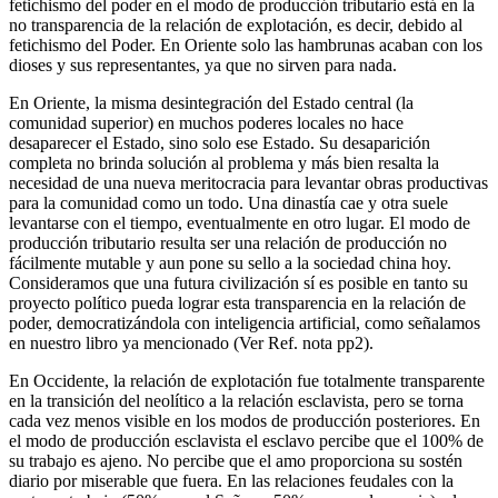
fetichismo del poder en el modo de producción tributario está en la
no transparencia de la relación de explotación, es decir, debido al
fetichismo del Poder. En Oriente solo las hambrunas acaban con los
dioses y sus representantes, ya que no sirven para nada.
En Oriente, la misma desintegración del Estado central (la
comunidad superior) en muchos poderes locales no hace
desaparecer el Estado, sino solo ese Estado. Su desaparición
completa no brinda solución al problema y más bien resalta la
necesidad de una nueva meritocracia para levantar obras productivas
para la comunidad como un todo. Una dinastía cae y otra suele
levantarse con el tiempo, eventualmente en otro lugar. El modo de
producción tributario resulta ser una relación de producción no
fácilmente mutable y aun pone su sello a la sociedad china hoy.
Consideramos que una futura civilización sí es posible en tanto su
proyecto político pueda lograr esta transparencia en la relación de
poder, democratizándola con inteligencia artificial, como señalamos
en nuestro libro ya mencionado (Ver Ref. nota pp2).
En Occidente, la relación de explotación fue totalmente transparente
en la transición del neolítico a la relación esclavista, pero se torna
cada vez menos visible en los modos de producción posteriores. En
el modo de producción esclavista el esclavo percibe que el 100% de
su trabajo es ajeno. No percibe que el amo proporciona su sostén
diario por miserable que fuera. En las relaciones feudales con la