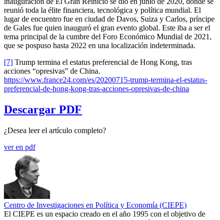
inauguración de El Gran Reinicio se dio en junio de 2020, donde se
reunió toda la élite financiera, tecnológica y política mundial. El
lugar de encuentro fue en ciudad de Davos, Suiza y Carlos, príncipe
de Gales fue quien inauguró el gran evento global.​ Este iba a ser el
tema principal de la cumbre del Foro Económico Mundial de 2021,
que se pospuso hasta 2022 en una localización indeterminada.
[7]
Trump termina el estatus preferencial de Hong Kong, tras
acciones “opresivas” de China.
https://www.france24.com/es/20200715-trump-termina-el-estatus-
preferencial-de-hong-kong-tras-acciones-opresivas-de-china
Descargar PDF
¿Desea leer el artículo completo?
ver en pdf
Centro de Investigaciones en Política y Economía (CIEPE)
El CIEPE es un espacio creado en el año 1995 con el objetivo de