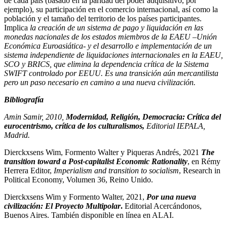
de cada país (basado en la paridad del poder adquisitivo, por
ejemplo), su participación en el comercio internacional, así como la
población y el tamaño del territorio de los países participantes.
Implica
la creación de un sistema de pago y liquidación en las
monedas nacionales de los estados miembros de la EAEU –Unión
Económica Euroasiática- y el desarrollo e implementación de un
sistema independiente de liquidaciones internacionales en la EAEU,
SCO y BRICS, que elimina la dependencia crítica de la Sistema
SWIFT controlado por EEUU. Es una transición aún mercantilista
pero un paso necesario en camino a una nueva civilización.
Bibliografía
Amin Samir, 2010,
Modernidad, Religión, Democracia: Crítica del
eurocentrismo, crítica de los culturalismos,
Editorial IEPALA,
Madrid.
Dierckxsens Wim, Formento Walter y Piqueras Andrés, 2021
The
transition toward a Post-capitalist Economic Rationality
, en Rémy
Herrera Editor,
Imperialism and transition to socialism
, Research in
Political Economy, Volumen 36, Reino Unido.
Dierckxsens Wim y Formento Walter, 2021,
Por una nueva
civilización: El Proyecto Multipolar
.
Editorial Acercándonos,
Buenos Aires. También disponible en línea en ALAI.