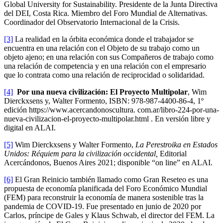
Global University for Sustainability. Presidente de la Junta Directiva
del DEI, Costa Rica. Miembro del Foro Mundial de Alternativas.
Coordinador del Observatorio Internacional de la Crisis.
[3]
La realidad en la órbita económica donde el trabajador se
encuentra en una relación con el Objeto de su trabajo como un
objeto ajeno; en una relación con sus Compañeros de trabajo como
una relación de competencia y en una relación con el empresario
que lo contrata como una relación de reciprocidad o solidaridad.
[4]
Por una nueva civilización: El Proyecto Multipolar
, Wim
Dierckxsens y, Walter Formento, ISBN: 978-987-4400-86-4, 1º
edición https://www.acercandonoscultura. com.ar/libro-224-por-una-
nueva-civilizacion-el-proyecto-multipolar.html . En versión libre y
digital en ALAI.
[5]
Wim Dierckxsens y Walter Formento,
La Perestroika en Estados
Unidos: Réquiem para la civilización occidental,
Editorial
Acercándonos, Buenos Aires 2021; disponible “on line” en ALAI.
[6]
El Gran Reinicio también llamado como Gran Reseteo es una
propuesta de economía planificada del Foro Económico Mundial
(FEM) para reconstruir la economía de manera sostenible tras la
pandemia de COVID-19. Fue presentado en junio de 2020 por
Carlos, príncipe de Gales y Klaus Schwab, el director del FEM. La