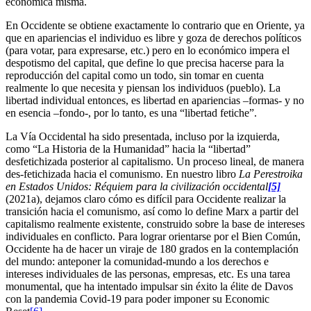
económica misma.
En Occidente se obtiene exactamente lo contrario que en Oriente, ya
que en apariencias el individuo es libre y goza de derechos políticos
(para votar, para expresarse, etc.) pero en lo económico impera el
despotismo del capital, que define lo que precisa hacerse para la
reproducción del capital como un todo, sin tomar en cuenta
realmente lo que necesita y piensan los individuos (pueblo). La
libertad individual entonces, es libertad en apariencias –formas- y no
en esencia –fondo-, por lo tanto, es una “libertad fetiche”.
La Vía Occidental ha sido presentada, incluso por la izquierda,
como “La Historia de la Humanidad” hacia la “libertad”
desfetichizada posterior al capitalismo. Un proceso lineal, de manera
des-fetichizada hacia el comunismo. En nuestro libro
La Perestroika
en Estados Unidos: Réquiem para la civilización occidental
[5]
(2021a), dejamos claro cómo es difícil para Occidente realizar la
transición hacia el comunismo, así como lo define Marx a partir del
capitalismo realmente existente, construido sobre la base de intereses
individuales en conflicto. Para lograr orientarse por el Bien Común,
Occidente ha de hacer un viraje de 180 grados en la contemplación
del mundo: anteponer la comunidad-mundo a los derechos e
intereses individuales de las personas, empresas, etc. Es una tarea
monumental, que ha intentado impulsar sin éxito la élite de Davos
con la pandemia Covid-19 para poder imponer su Economic