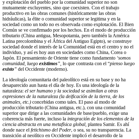
y explotación del pueblo por la comunidad superior no son
mutuamente excluyentes, sino que coexisten. Con el trabajo
productivo en las obras comunes (históricamente las obras
hidráulicas), la élite o comunidad superior se legitima y en la
sociedad como un todo no es observada como explotación. El Bien
Común se ve confirmado por los hechos. En el modo de producción
tributario (China antigua, Mesopotamia, pero también la América
Latina precolombina y el África del Antiguo Egipto), se construye
sociedad donde el interés de la Comunidad está en el centro y no el
individuo, y así es hoy aun en sociedades como China, Corea o
Japón. El pensamiento de Oriente tiene como fundamento
‘somos
comunidad, luego
existimos
”,
lo que contrasta con el “
pienso luego
existo
”
del Occidente (moderno).
La ideología comunitaria del paleolítico está en su base y no ha
desaparecido aun hasta el día de hoy. Es una ideología de la
naturaleza:
el ser humano y la sociedad se asimilan a otras
expresiones de la naturaleza (la deificación de la tierra, de los
animales, etc.)
concebidas como tales. El paso al modo de
producción tributario (China antigua, etc.), con una comunidad
superior que dirige a las comunidades de base/pueblo, exige una
coherencia más fuerte, incluso la
integración de los elementos de la
ciencia abstracta en una metafísica global,
plantea Samir
.
Es ahí
donde nace el
fetichismo del Poder
, o sea, su no transparencia. La
transición al neolítico en Occidente implicó el desarrollo de la