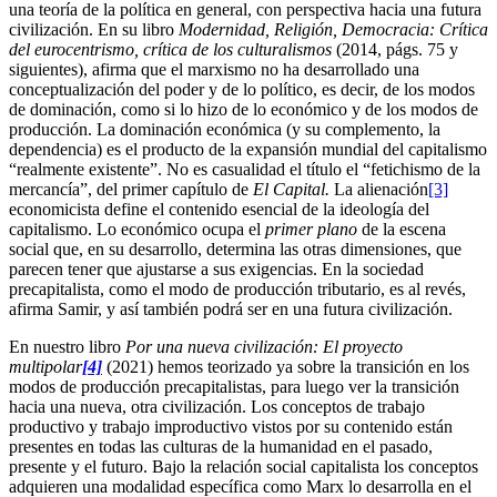
una teoría de la política en general, con perspectiva hacia una futura
civilización. En su libro
Modernidad, Religión, Democracia: Crítica
del eurocentrismo, crítica de los culturalismos
(2014, págs. 75 y
siguientes), afirma que el marxismo no ha desarrollado una
conceptualización del poder y de lo político, es decir, de los modos
de dominación, como si lo hizo de lo económico y de los modos de
producción. La dominación económica (y su complemento, la
dependencia) es el producto de la expansión mundial del capitalismo
“realmente existente”. No es casualidad el título el “fetichismo de la
mercancía”, del primer capítulo de
El Capital.
La alienación
[3]
economicista define el contenido esencial de la ideología del
capitalismo. Lo económico ocupa el
primer plano
de la escena
social que, en su desarrollo, determina las otras dimensiones, que
parecen tener que ajustarse a sus exigencias. En la sociedad
precapitalista, como el modo de producción tributario, es al revés,
afirma Samir, y así también podrá ser en una futura civilización.
En nuestro libro
Por una nueva civilización: El proyecto
multipolar
[4]
(2021) hemos teorizado ya sobre la transición en los
modos de producción precapitalistas, para luego ver la transición
hacia una nueva, otra civilización. Los conceptos de trabajo
productivo y trabajo improductivo vistos por su contenido están
presentes en todas las culturas de la humanidad en el pasado,
presente y el futuro. Bajo la relación social capitalista los conceptos
adquieren una modalidad específica como Marx lo desarrolla en el