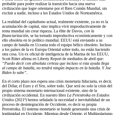
probable para poder realizar la transición hacia una nueva
civilización que logre orientarse por el Bien Común Mundial, sin
excluir a nadie, incluso a los Estados Unidos de Norteamérica.
La realidad del capitalismo actual, realmente existente, ya no es la
acumulación de capital, sino implica vivir improductivamente de
renta mundial sin crear riqueza. La élite de Davos,
con la
financiarización
, se ha tornado improductiva económicamente y con
ello obsoleta en lo político mundial. EEUU está enviando a su
campo de batalla en Ucrania todo el equipo bélico obsoleto. Incluso
a los países de la ex Europa Oriental sobre todo, no están haciendo
otra cosa. Un ex oficial de inteligencia de la Marina de los EEUU,
Scott Ritter afirma en Liberty Report de mediados de abril
que:
“Puedo decir con absoluta certeza que incluso si esta ayuda llega
al campo de batalla, no tendrá ningún impacto en la batalla. Y Joe
Biden lo sabe”.
En el corto plazo nos espera una crisis monetaria fiduciaria, es decir,
del Dólar, el Euro y el Yen, sobre todo. Que será no solo la crisis del
propio sistema monetario internacional existente, sino de la
civilización occidental. En nuestro libro
La Perestroika en Estados
Unidos
(2021ª) hemos señalado la necesidad e inevitabilidad de un
proceso de desintegración de Occidente, es decir su propia
Perestroika. El sistema monetario se hunde generando una crisis de
legitimidad en Occidente. Mientras desde Oriente, el Multipolarismo