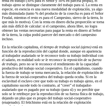
renta en trabajo (50% para el Señor y 50% en parcela propia), el
trabajo ajeno se distingue claramente del trabajo para sí. La renta en
especie, en esencia es una nueva modalidad de explotación, ya algo
más disimulada (tanto % del producto de la cosecha es para el Señor
Feudal, mientras el resto es para el Campesino, siervo de la tierra, lo
que más lo motiva). Con la renta en dinero dicha proporción se torna
aún más difícil de calcular: si el campesino, ahora libre, no logra
obtener las ventas necesarias para pagar la renta en dinero al Señor
de la tierra, la culpa podrá parecer del mercado o del campesino
incluso.
En la relación capitalista, el
tiempo de trabajo social (ajeno)
está en
función de la reproducción del capital donde, aunque en apariencia
al trabajador asalariado se le reconoce todo su trabajo individual con
el salario, en realidad
solo se le reconoce la reposición de su fuerza
de trabajo
, pero no se le reconoce el rendimiento de la capacidad
productiva del trabajo social cooperativo. En el capitalismo, cuando
la fuerza de trabajo se torna mercancía, la relación de explotación de
la fuerza de social-cooperativa del trabajo queda oculta. Si en la
esclavitud el esclavo cree que todo su trabajo es trabajo ajeno, en el
capitalismo sucede todo lo contrario, al “creer” el trabajador-
asalariado que es pagado por su trabajo (para sí) y no percibir que
solo se le retribuye por la reproducción de su fuerza física de trabajo,
dejando un plus que es propio del trabajo social-cooperativo
(enajenado). El fetichismo está en la relación de explotación