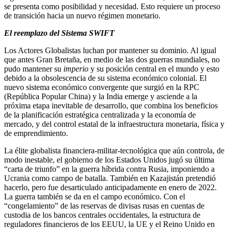
se presenta como posibilidad y necesidad. Esto requiere un proceso
de transición hacia un nuevo régimen monetario.
El reemplazo del Sistema SWIFT
Los Actores Globalistas luchan por mantener su dominio. Al igual
que antes Gran Bretaña, en medio de las dos guerras mundiales, no
pudo mantener su
imperio
y su posición central en el mundo y esto
debido a la obsolescencia de su sistema económico colonial. El
nuevo sistema económico convergente que surgió en la RPC
(República Popular China) y la India emerge y asciende a la
próxima etapa inevitable de desarrollo, que combina los beneficios
de la planificación estratégica centralizada y la economía de
mercado, y del control estatal de la infraestructura monetaria, física y
de emprendimiento.
La élite globalista financiera-militar-tecnológica que aún controla, de
modo inestable, el gobierno de los Estados Unidos jugó su última
“carta de triunfo” en la guerra híbrida contra Rusia, imponiendo a
Ucrania como campo de batalla. También en Kazajistán pretendió
hacerlo, pero fue desarticulado anticipadamente en enero de 2022.
La guerra también se da en el campo económico. Con el
“congelamiento” de las reservas de divisas rusas en cuentas de
custodia de los bancos centrales occidentales, la estructura de
reguladores financieros de los EEUU, la UE y el Reino Unido en