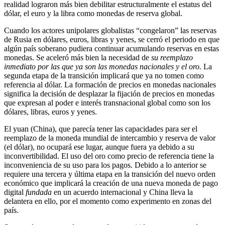
realidad lograron más bien debilitar estructuralmente el estatus del
dólar, el euro y la libra como monedas de reserva global.
Cuando los actores unipolares globalistas “congelaron” las reservas
de Rusia en dólares, euros, libras y yenes, se cerró el periodo en que
algún país soberano pudiera continuar acumulando reservas en estas
monedas. Se aceleró más bien la necesidad de
su reemplazo
inmediato por las que ya son las monedas nacionales y el oro.
La
segunda etapa de la transición implicará que ya no tomen como
referencia al dólar. La formación de precios en monedas nacionales
significa la decisión de desplazar la fijación de precios en monedas
que expresan al poder e interés transnacional global como son los
dólares, libras, euros y yenes.
El yuan (China), que parecía tener las capacidades para ser el
reemplazo de la moneda mundial de intercambio y reserva de valor
(el dólar), no ocupará ese lugar, aunque fuera ya debido a su
inconvertibilidad. El uso del oro como precio de referencia tiene la
inconveniencia de su uso para los pagos. Debido a lo anterior se
requiere una tercera y última etapa en la transición del nuevo orden
económico que implicará la creación de una nueva moneda de pago
digital
fundada
en un acuerdo internacional y China lleva la
delantera en ello, por el momento como experimento en zonas del
país.