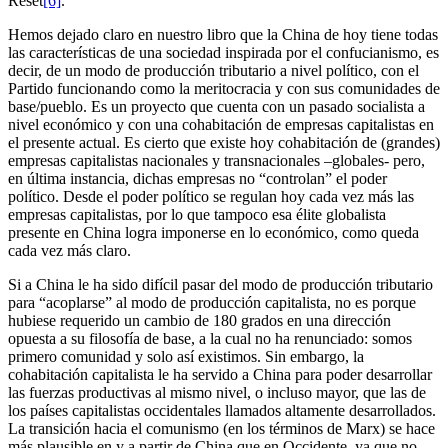
Reset
[6]
.
Hemos dejado claro en nuestro libro que la China de hoy tiene todas
las características de una sociedad inspirada por el confucianismo, es
decir, de un modo de producción tributario a nivel político, con el
Partido funcionando como la meritocracia y con sus comunidades de
base/pueblo. Es un proyecto que cuenta con un pasado socialista a
nivel económico y con una cohabitación de empresas capitalistas en
el presente actual. Es cierto que existe hoy cohabitación de (grandes)
empresas capitalistas nacionales y transnacionales –globales- pero,
en última instancia, dichas empresas no “controlan” el poder
político. Desde el poder político se regulan hoy cada vez más las
empresas capitalistas, por lo que tampoco esa élite globalista
presente en China logra imponerse en lo económico, como queda
cada vez más claro.
Si a China le ha sido difícil pasar del modo de producción tributario
para “acoplarse” al modo de producción capitalista, no es porque
hubiese requerido un cambio de 180 grados en una dirección
opuesta a su filosofía de base, a la cual no ha renunciado: somos
primero comunidad y solo así existimos. Sin embargo, la
cohabitación capitalista le ha servido a China para poder desarrollar
las fuerzas productivas al mismo nivel, o incluso mayor, que las de
los países capitalistas occidentales llamados altamente desarrollados.
La transición hacia el comunismo (en los términos de Marx) se hace
más plausible en y a partir de China que en Occidente, ya que no