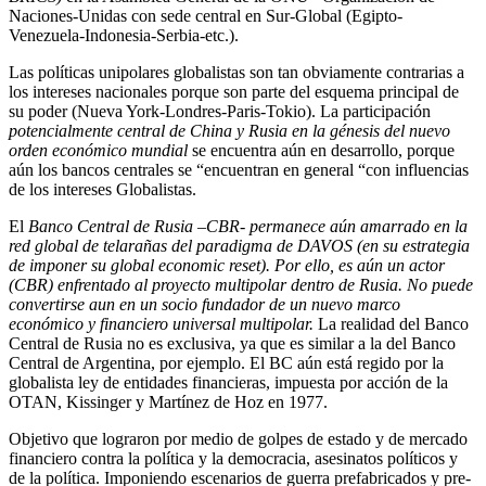
Naciones-Unidas con sede central en Sur-Global (Egipto-
Venezuela-Indonesia-Serbia-etc.).
Las políticas unipolares globalistas son tan obviamente contrarias a
los intereses nacionales porque son parte del esquema principal de
su poder (Nueva York-Londres-Paris-Tokio). La participación
potencialmente central de China y Rusia en la génesis del nuevo
orden económico mundial
se encuentra aún en desarrollo, porque
aún los bancos centrales se “encuentran en general “con influencias
de los intereses Globalistas.
El
Banco Central de Rusia –CBR- permanece aún amarrado en la
red global de telarañas del paradigma de DAVOS (en su estrategia
de imponer su global economic reset). Por ello, es aún un actor
(CBR) enfrentado al proyecto multipolar dentro de Rusia. No puede
convertirse aun en un socio fundador de un nuevo marco
económico y financiero universal multipolar.
La realidad del Banco
Central de Rusia no es exclusiva, ya que es similar a la del Banco
Central de Argentina, por ejemplo. El BC aún está regido por la
globalista ley de entidades financieras, impuesta por acción de la
OTAN, Kissinger y Martínez de Hoz en 1977.
Objetivo que lograron por medio de golpes de estado y de mercado
financiero contra la política y la democracia, asesinatos políticos y
de la política. Imponiendo escenarios de guerra prefabricados y pre-