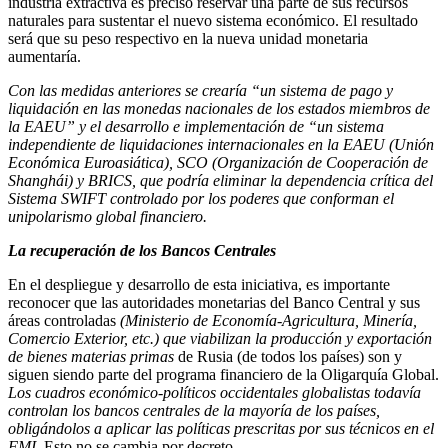
industria extractiva es preciso reservar una parte de sus recursos
naturales para sustentar el nuevo sistema económico. El resultado
será que su peso respectivo en la nueva unidad monetaria
aumentaría.
Con las medidas anteriores se crearía “un sistema de pago y
liquidación en las monedas nacionales de los estados miembros de
la EAEU” y el desarrollo e implementación de “un sistema
independiente de liquidaciones internacionales en la EAEU (Unión
Económica Euroasiática), SCO (Organización de Cooperación de
Shanghái) y BRICS, que podría eliminar la dependencia crítica del
Sistema SWIFT controlado por los poderes que conforman el
unipolarismo global financiero.
La recuperación de los Bancos Centrales
En el despliegue y desarrollo de esta iniciativa, es importante
reconocer que las autoridades monetarias del Banco Central y sus
áreas controladas
(Ministerio de Economía-Agricultura, Minería,
Comercio Exterior, etc.) que viabilizan la producción y exportación
de bienes materias primas
de Rusia (de todos los países) son y
siguen siendo parte del programa financiero de la Oligarquía Global.
Los cuadros económico-políticos occidentales globalistas todavía
controlan los bancos centrales de la mayoría de los países,
obligándolos a aplicar las políticas prescritas por sus técnicos en el
FMI.
Esto no se cambia por decreto.