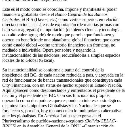
Este es el modo como se coordina, impone y manifiesta el poder
financiero globalista desde el
Banco Central de los Bancos
Centrales, el
BIS (Davos, etc.) como vértice superior, en relación
directa con todas las áreas de exportación (de materias primas con
bajo valor agregado) e importación (de bienes ciencia y tecnología
con alto valor agregado) de modo que permite que funcionen y
operen en beneficio de una plataforma global financiera que opera
como estado global –como territorio financiero sin fronteras, no
mediado e indivisible. Opera por sobre y negando la
institucionalidad de las naciones, reduciéndolas a simples espacios
locales de lo Global (Glocal).
Su institucionalidad se conforma a partir del control de la
presidencia del BC, de cada nación reducida a país, y apoyada en la
red de funcionarios de bancas transnacionales que constituyen cada
City-Financiera, con un status-de-hecho superior al Estado-Nación.
Aquí aparecen como desconectados y enfrentados el presidente de la
nación y el presidente del BC. Con sus funcionarios propios
operando como dos poderes que responden a intereses estratégicos
distintos: Los Unipolares Globalistas y los Nacionales que se
fortalecen y, por ello, hoy reconocen en lo multipolar su alternativa
ante los globalistas. En América Latina se expresa en el
Pluriversalismo de pueblos-naciones-regiones
(Bolivia-CELAC-
BRICS)
en la Asamblea General de la ONU –Organización de